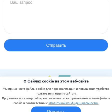
О файлах cookie на этом веб-сайте
Мы применяем файлы cookie для персонализации и повышения удобства
©1999-2026
пользования нашим сайтом.
TM
Интернет-агентство
«МИБОК»
Продолжая просмотр сайта, вы соглашаетесь с применением нами файлов
Лицензионное соглашение
cookie в соответствии с
«Политикой конфиденциальности»
Политика конфиденциальности
Принять